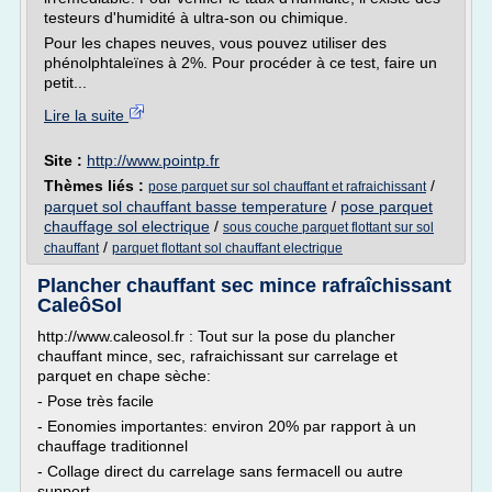
testeurs d'humidité à ultra-son ou chimique.
Pour les chapes neuves, vous pouvez utiliser des
phénolphtaleïnes à 2%. Pour procéder à ce test, faire un
petit...
Lire la suite
Site :
http://www.pointp.fr
Thèmes liés :
/
pose parquet sur sol chauffant et rafraichissant
parquet sol chauffant basse temperature
/
pose parquet
chauffage sol electrique
/
sous couche parquet flottant sur sol
/
chauffant
parquet flottant sol chauffant electrique
Plancher chauffant sec mince rafraîchissant
CaleôSol
http://www.caleosol.fr : Tout sur la pose du plancher
chauffant mince, sec, rafraichissant sur carrelage et
parquet en chape sèche:
- Pose très facile
- Eonomies importantes: environ 20% par rapport à un
chauffage traditionnel
- Collage direct du carrelage sans fermacell ou autre
support