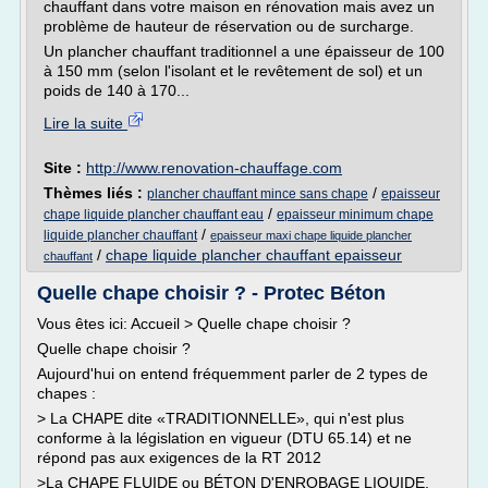
chauffant dans votre maison en rénovation mais avez un
problème de hauteur de réservation ou de surcharge.
Un plancher chauffant traditionnel a une épaisseur de 100
à 150 mm (selon l'isolant et le revêtement de sol) et un
poids de 140 à 170...
Lire la suite
Site :
http://www.renovation-chauffage.com
Thèmes liés :
/
plancher chauffant mince sans chape
epaisseur
/
chape liquide plancher chauffant eau
epaisseur minimum chape
/
liquide plancher chauffant
epaisseur maxi chape liquide plancher
/
chape liquide plancher chauffant epaisseur
chauffant
Quelle chape choisir ? - Protec Béton
Vous êtes ici: Accueil > Quelle chape choisir ?
Quelle chape choisir ?
Aujourd'hui on entend fréquemment parler de 2 types de
chapes :
> La CHAPE dite «TRADITIONNELLE», qui n'est plus
conforme à la législation en vigueur (DTU 65.14) et ne
répond pas aux exigences de la RT 2012
>La CHAPE FLUIDE ou BÉTON D'ENROBAGE LIQUIDE,