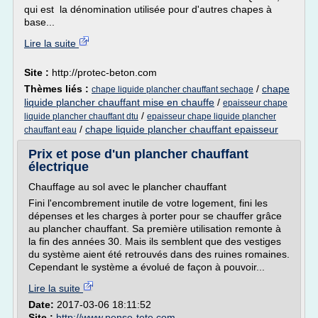
qui est la dénomination utilisée pour d'autres chapes à
base...
Lire la suite
Site :
http://protec-beton.com
Thèmes liés :
/
chape
chape liquide plancher chauffant sechage
liquide plancher chauffant mise en chauffe
/
epaisseur chape
/
liquide plancher chauffant dtu
epaisseur chape liquide plancher
/
chape liquide plancher chauffant epaisseur
chauffant eau
Prix et pose d'un plancher chauffant
électrique
Chauffage au sol avec le plancher chauffant
Fini l'encombrement inutile de votre logement, fini les
dépenses et les charges à porter pour se chauffer grâce
au plancher chauffant. Sa première utilisation remonte à
la fin des années 30. Mais ils semblent que des vestiges
du système aient été retrouvés dans des ruines romaines.
Cependant le système a évolué de façon à pouvoir...
Lire la suite
Date:
2017-03-06 18:11:52
Site :
http://www.pense-tete.com