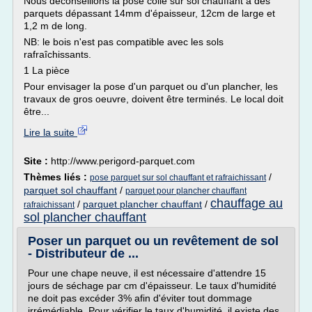
Nous déconseillons la pose collé sur sol chauffant à des
parquets dépassant 14mm d'épaisseur, 12cm de large et
1,2 m de long.
NB: le bois n'est pas compatible avec les sols
rafraîchissants.
1 La pièce
Pour envisager la pose d'un parquet ou d'un plancher, les
travaux de gros oeuvre, doivent être terminés. Le local doit
être...
Lire la suite
Site :
http://www.perigord-parquet.com
Thèmes liés :
/
pose parquet sur sol chauffant et rafraichissant
parquet sol chauffant
/
parquet pour plancher chauffant
chauffage au
/
parquet plancher chauffant
/
rafraichissant
sol plancher chauffant
Poser un parquet ou un revêtement de sol
- Distributeur de ...
Pour une chape neuve, il est nécessaire d'attendre 15
jours de séchage par cm d'épaisseur. Le taux d'humidité
ne doit pas excéder 3% afin d'éviter tout dommage
irrémédiable. Pour vérifier le taux d'humidité, il existe des