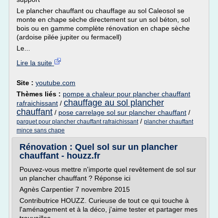
Le plancher chauffant ou chauffage au sol Caleosol se
monte en chape sèche directement sur un sol béton, sol
bois ou en gamme complète rénovation en chape sèche
(ardoise pilée jupiter ou fermacell)
Le...
Lire la suite
Site :
youtube.com
Thèmes liés :
pompe a chaleur pour plancher chauffant
chauffage au sol plancher
rafraichissant
/
chauffant
/
pose carrelage sol sur plancher chauffant
/
/
parquet pour plancher chauffant rafraichissant
plancher chauffant
mince sans chape
Rénovation : Quel sol sur un plancher
chauffant - houzz.fr
Pouvez-vous mettre n'importe quel revêtement de sol sur
un plancher chauffant ? Réponse ici
Agnès Carpentier 7 novembre 2015
Contributrice HOUZZ. Curieuse de tout ce qui touche à
l'aménagement et à la déco, j'aime tester et partager mes