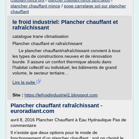
/
/
chauffant mince prix
plancher chauffant mince sans beton
plancher chauffant mince
/
pose carrelage sol sur plancher
chauffant
le froid industriel: Plancher chauffant et
rafraîchissant
catalogue trane climatisation
Plancher chauffant et rafraîchissant
Le plancher chauffant/rafraîchissant convient à tous
les types de constructions neuves et de rénovation
lourde. Il assure un confort thermique absolu dans
l'habitat collectif ou individuel, les bâtiments de grand
volume, le secteur tertiaire...
Lire la suite
Site :
https://lefroidindustriel1.blogspot.com
Plancher chauffant rafraîchissant -
euroradiant.com
avril 8, 2016 Plancher Chauffant à Eau Hydraulique Pas de
commentaire
Il n'existe que deux options pour le mode de
fonctionnement d'un plancher chauffant : soit on choisit le