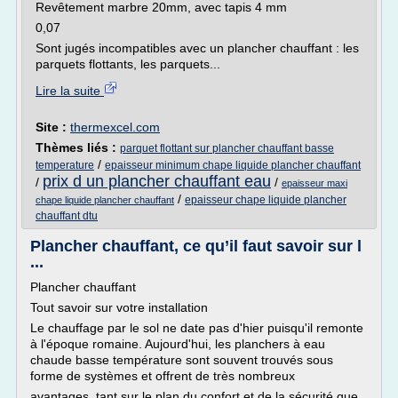
Revêtement marbre 20mm, avec tapis 4 mm
0,07
Sont jugés incompatibles avec un plancher chauffant : les
parquets flottants, les parquets...
Lire la suite
Site :
thermexcel.com
Thèmes liés :
parquet flottant sur plancher chauffant basse
/
temperature
epaisseur minimum chape liquide plancher chauffant
prix d un plancher chauffant eau
/
/
epaisseur maxi
/
epaisseur chape liquide plancher
chape liquide plancher chauffant
chauffant dtu
Plancher chauffant, ce qu’il faut savoir sur l
...
Plancher chauffant
Tout savoir sur votre installation
Le chauffage par le sol ne date pas d'hier puisqu'il remonte
à l'époque romaine. Aujourd'hui, les planchers à eau
chaude basse température sont souvent trouvés sous
forme de systèmes et offrent de très nombreux
avantages, tant sur le plan du confort et de la sécurité que