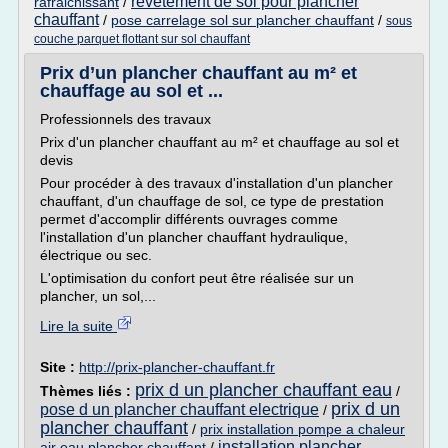
revetement de sol pour plancher
rafraichissant
/
chauffant
/
pose carrelage sol sur plancher chauffant
/
sous
couche parquet flottant sur sol chauffant
Prix d’un plancher chauffant au m² et
chauffage au sol et ...
Professionnels des travaux
Prix d'un plancher chauffant au m² et chauffage au sol et
devis
Pour procéder à des travaux d'installation d'un plancher
chauffant, d'un chauffage de sol, ce type de prestation
permet d'accomplir différents ouvrages comme
l'installation d'un plancher chauffant hydraulique,
électrique ou sec.
L'optimisation du confort peut être réalisée sur un
plancher, un sol,...
Lire la suite
Site :
http://prix-plancher-chauffant.fr
prix d un plancher chauffant eau
Thèmes liés :
/
prix d un
pose d un plancher chauffant electrique
/
plancher chauffant
/
prix installation pompe a chaleur
installation plancher
air eau plancher chauffant
/