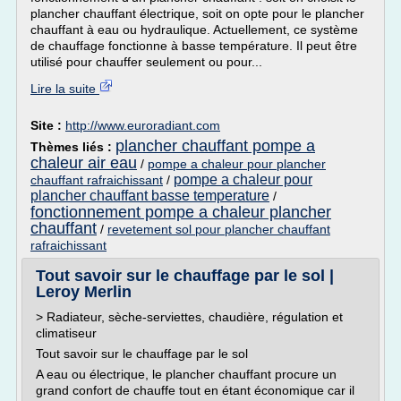
plancher chauffant électrique, soit on opte pour le plancher
chauffant à eau ou hydraulique. Actuellement, ce système
de chauffage fonctionne à basse température. Il peut être
utilisé pour chauffer seulement ou pour...
Lire la suite
Site :
http://www.euroradiant.com
plancher chauffant pompe a
Thèmes liés :
chaleur air eau
/
pompe a chaleur pour plancher
pompe a chaleur pour
chauffant rafraichissant
/
plancher chauffant basse temperature
/
fonctionnement pompe a chaleur plancher
chauffant
/
revetement sol pour plancher chauffant
rafraichissant
Tout savoir sur le chauffage par le sol |
Leroy Merlin
> Radiateur, sèche-serviettes, chaudière, régulation et
climatiseur
Tout savoir sur le chauffage par le sol
A eau ou électrique, le plancher chauffant procure un
grand confort de chauffe tout en étant économique car il