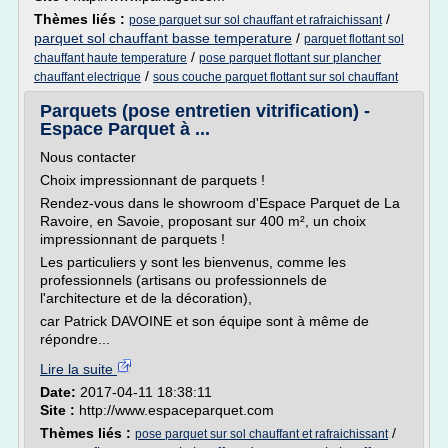
Thèmes liés :
/
pose parquet sur sol chauffant et rafraichissant
parquet sol chauffant basse temperature
/
parquet flottant sol
/
chauffant haute temperature
pose parquet flottant sur plancher
/
chauffant electrique
sous couche parquet flottant sur sol chauffant
Parquets (pose entretien vitrification) -
Espace Parquet à ...
Nous contacter
Choix impressionnant de parquets !
Rendez-vous dans le showroom d'Espace Parquet de La
Ravoire, en Savoie, proposant sur 400 m², un choix
impressionnant de parquets !
Les particuliers y sont les bienvenus, comme les
professionnels (artisans ou professionnels de
l'architecture et de la décoration),
car Patrick DAVOINE et son équipe sont à même de
répondre...
Lire la suite
Date:
2017-04-11 18:38:11
Site :
http://www.espaceparquet.com
Thèmes liés :
/
pose parquet sur sol chauffant et rafraichissant