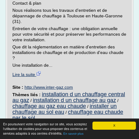
Contact & plan
Nous réalisons tous les travaux d'entretien et de
dépannage de chauffage à Toulouse en Haute-Garonne
(31).
Entretien de votre chauffage : une obligation annuelle
pour votre sécurité et pour préserver les performances de
votre installation.
Que dit la réglementation en matière d'entretien des
installations de chauffage et de production d'eau chaude
?
Une installation de...
Lire la suite
Site :
http://www.inter-gaz.com
installation d un chauffage central
Thèmes liés :
au gaz
installation d un chauffage au gaz
/
/
chauffage au gaz eau chaude
installer un
/
chauffage au sol eau
chauffage eau chaude
/
par le sol
En poursuivant votre navigation sur ce site, vous acceptez
X
Technicien de maintenance en équipements
l'utilisation de cookies pour vous proposer des contenus et
services adaptés à vos centres d'intérêts.
de chauffage, de ...
En savoir plus