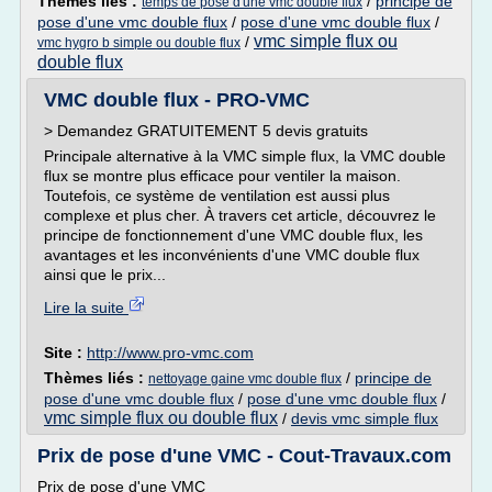
Thèmes liés :
/
principe de
temps de pose d'une vmc double flux
pose d'une vmc double flux
/
pose d'une vmc double flux
/
vmc simple flux ou
/
vmc hygro b simple ou double flux
double flux
VMC double flux - PRO-VMC
> Demandez GRATUITEMENT 5 devis gratuits
Principale alternative à la VMC simple flux, la VMC double
flux se montre plus efficace pour ventiler la maison.
Toutefois, ce système de ventilation est aussi plus
complexe et plus cher. À travers cet article, découvrez le
principe de fonctionnement d'une VMC double flux, les
avantages et les inconvénients d'une VMC double flux
ainsi que le prix...
Lire la suite
Site :
http://www.pro-vmc.com
Thèmes liés :
/
principe de
nettoyage gaine vmc double flux
pose d'une vmc double flux
/
pose d'une vmc double flux
/
vmc simple flux ou double flux
/
devis vmc simple flux
Prix de pose d'une VMC - Cout-Travaux.com
Prix de pose d'une VMC