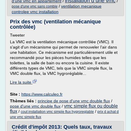
installation d une vmc
d'une vmc en appartement
/
/
/
ventilation mecanique
pose d'une vmc sans comble
controlee vmc installation
Prix des vmc (ventilation mécanique
contrôlée)
Tweeter
La VMC est la ventilation mécanique contrôlée (VMC). Il
s'agit d'un mécanisme qui permet de renouveler l'air dans
une habitation. Ce mécanisme est particulièrement utile et
recommandé pour les pièces humides telles que les
toilettes, la salle de bain ou encore la cuisine. Il existe
différents types de VMC, tels que la VMC simple flux, la
VMC double flux, la VMC hygroréglable...
Lire la suite
Site :
https://www.calculeo.fr
Thèmes liés :
principe de pose d'une vmc double flux
/
vmc simple flux ou double
pose d'une vmc double flux
/
flux
/
/
cout installation vmc simple flux hygroreglable
prix d achat d
une vmc simple flux
Crédit d'impôt 2013: Quels taux, travaux