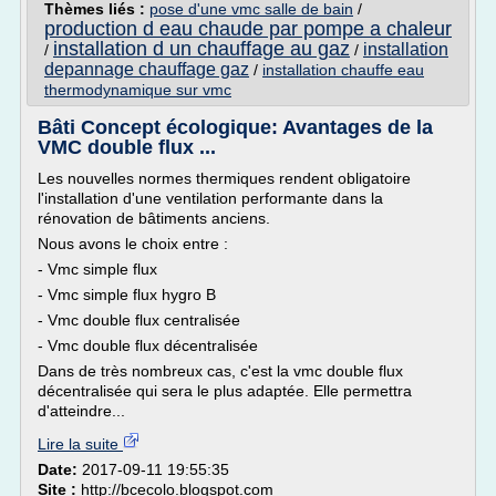
Thèmes liés :
pose d'une vmc salle de bain
/
production d eau chaude par pompe a chaleur
installation d un chauffage au gaz
installation
/
/
depannage chauffage gaz
/
installation chauffe eau
thermodynamique sur vmc
Bâti Concept écologique: Avantages de la
VMC double flux ...
Les nouvelles normes thermiques rendent obligatoire
l'installation d'une ventilation performante dans la
rénovation de bâtiments anciens.
Nous avons le choix entre :
- Vmc simple flux
- Vmc simple flux hygro B
- Vmc double flux centralisée
- Vmc double flux décentralisée
Dans de très nombreux cas, c'est la vmc double flux
décentralisée qui sera le plus adaptée. Elle permettra
d'atteindre...
Lire la suite
Date:
2017-09-11 19:55:35
Site :
http://bcecolo.blogspot.com