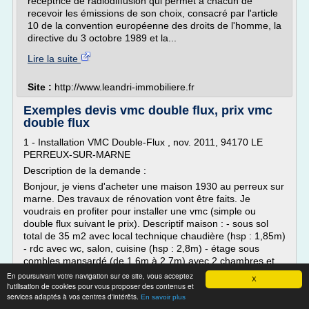
réceptrice de radiodiffusion qui permet à chacun de
recevoir les émissions de son choix, consacré par l'article
10 de la convention européenne des droits de l'homme, la
directive du 3 octobre 1989 et la...
Lire la suite
Site :
http://www.leandri-immobiliere.fr
Exemples devis vmc double flux, prix vmc
double flux
1 - Installation VMC Double-Flux , nov. 2011, 94170 LE
PERREUX-SUR-MARNE
Description de la demande :
Bonjour, je viens d'acheter une maison 1930 au perreux sur
marne. Des travaux de rénovation vont être faits. Je
voudrais en profiter pour installer une vmc (simple ou
double flux suivant le prix). Descriptif maison : - sous sol
total de 35 m2 avec local technique chaudière (hsp : 1,85m)
- rdc avec wc, salon, cuisine (hsp : 2,8m) - étage sous
combles mansardé (de 1,6m à 2,7m) avec 2 chambres et
sbd. - existant : extraction chaudière et conduit...
En poursuivant votre navigation sur ce site, vous acceptez
X
l'utilisation de cookies pour vous proposer des contenus et
Lire la suite
services adaptés à vos centres d'intérêts.
En savoir plus