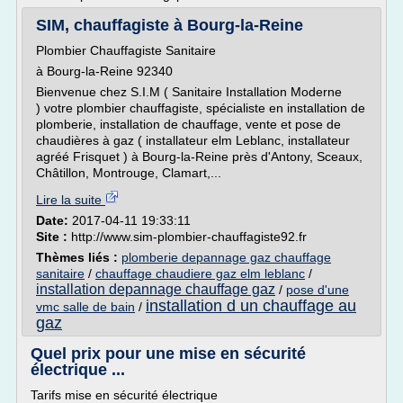
SIM, chauffagiste à Bourg-la-Reine
Plombier Chauffagiste Sanitaire
à Bourg-la-Reine 92340
Bienvenue chez S.I.M ( Sanitaire Installation Moderne
) votre plombier chauffagiste, spécialiste en installation de
plomberie, installation de chauffage, vente et pose de
chaudières à gaz ( installateur elm Leblanc, installateur
agréé Frisquet ) à Bourg-la-Reine près d'Antony, Sceaux,
Châtillon, Montrouge, Clamart,...
Lire la suite
Date:
2017-04-11 19:33:11
Site :
http://www.sim-plombier-chauffagiste92.fr
Thèmes liés :
plomberie depannage gaz chauffage
sanitaire
/
chauffage chaudiere gaz elm leblanc
/
installation depannage chauffage gaz
/
pose d'une
installation d un chauffage au
vmc salle de bain
/
gaz
Quel prix pour une mise en sécurité
électrique ...
Tarifs mise en sécurité électrique