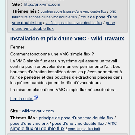
Site :
http://prix-vmc.com
Thèmes liés :
/
prix
combien coute la pose d'une vmc double flux
/
cout de pose d'une
fourniture et pose d'une vmc double flux
vmc double flux
/
/
pose
tarif de pose d'une vmc double flux
d'une vmc double flux
Installation et prix d’une VMC - Wiki Travaux
Fermer
Comment fonctionne une VMC simple flux ?
La VMC simple flux est un système qui assure un travail
continu pour renouveler de manière permanente l'air. Les
bouches d'aération installées dans les pièces permettent à
l'air de pénétrer et des bouches d'extractions placées dans
les pièces humides jouent le rôle d'évacuateurs.
La mise en place d'une VMC simple flux nécessite des...
Lire la suite
Site :
wiki-travaux.com
Thèmes liés :
principe de pose d'une vmc double flux
/
vmc
pose d'une vmc prix
/
pose d'une vmc double flux
/
simple flux ou double flux
/
vmc simple flux tarif