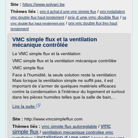
Site :
https://www.solvari.be
Thèmes liés :
/
prix d achat d une vmc simple flux
prix installation
/
prix d une vmc double flux
/
vmc double flux haut rendement
kit
/
prix vmc double flux tres haut
vmc double flux haut rendement prix
rendement
VMC simple flux et la ventilation
mécanique contrôlée
Le VMC simple flux et la ventilation
VMC simple flux et la ventilation mécanique contrôlée
VMC simple flux
Face à l'humidité, la seule solution reste la ventilation.
Mais lorsque la ventilation simple ne suffit pas, il est
important de s'armer de quelques matériels efficaces
contre la condensation à l'intérieur du logement et surtout
dans les pièces humides telles que la salle de bain,...
Lire la suite
Site :
http://www.vmcsimpleflux.com
vmc
Thèmes liés :
vmc simple flux autoreglable
/
simple flux
/
ventilation mecanique controlee vmc
installation d une vmc