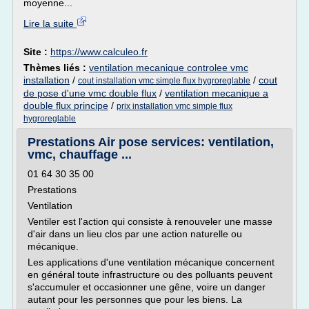
moyenne...
Lire la suite
Site :
https://www.calculeo.fr
Thèmes liés :
ventilation mecanique controlee vmc
installation
/
/
cout
cout installation vmc simple flux hygroreglable
de pose d'une vmc double flux
/
ventilation mecanique a
double flux principe
/
prix installation vmc simple flux
hygroreglable
Prestations Air pose services: ventilation,
vmc, chauffage ...
01 64 30 35 00
Prestations
Ventilation
Ventiler est l'action qui consiste à renouveler une masse
d'air dans un lieu clos par une action naturelle ou
mécanique.
Les applications d'une ventilation mécanique concernent
en général toute infrastructure ou des polluants peuvent
s'accumuler et occasionner une gêne, voire un danger
autant pour les personnes que pour les biens. La