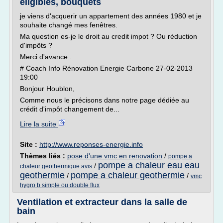
éligibles, bouquets
je viens d'acquerir un appartement des années 1980 et je
souhaite changé mes fenêtres.
Ma question es-je le droit au credit impot ? Ou réduction
d'impôts ?
Merci d'avance .
# Coach Info Rénovation Energie Carbone 27-02-2013
19:00
Bonjour Houblon,
Comme nous le précisons dans notre page dédiée au
crédit d'impôt changement de...
Lire la suite
Site :
http://www.reponses-energie.info
Thèmes liés :
pose d'une vmc en renovation
/
pompe a
pompe a chaleur eau eau
/
chaleur geothermique avis
geothermie
pompe a chaleur geothermie
/
/
vmc
hygro b simple ou double flux
Ventilation et extracteur dans la salle de
bain