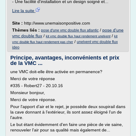
- Une facilité d'installation et un design soigné et...
Lire la suite
Site :
http://www.unemaisonpositive.com
Thèmes liés :
/
pose d'une
pose d'une vmc double flux atlantic
vmc double flux
/
/
kit vmc double flux haut rendement unelvent
kit
/
unelvent vmc double flux
vmc double flux haut rendement pas cher
ideo
Principe, avantages, inconvénients et prix
de la VMC ...
une VMC doit-elle être activée en permanence?
Merci de votre réponse
#335 - Robert27 - 20.10.16
Monsieur bonjour,
Merci de votre réponse.
Pour l'apport d'air et le rejet, je possède deux soupirail dans
la cave donnant à l'extérieur, ils sont assez éloigné l'un de
l'autre.
Le but étant évidemment d'en faire une pièce de vie saine,
renouveler l'air pour sa qualité mais également de...