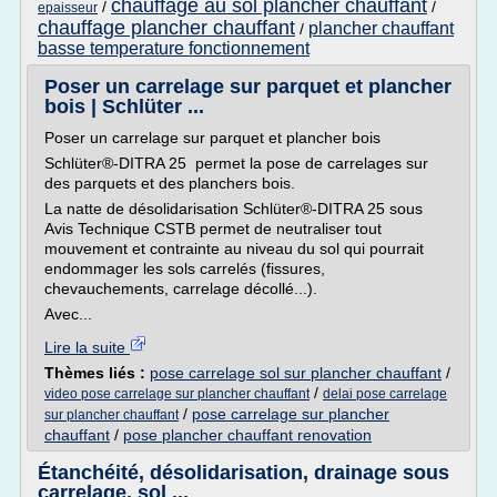
chauffage au sol plancher chauffant
/
/
epaisseur
chauffage plancher chauffant
plancher chauffant
/
basse temperature fonctionnement
Poser un carrelage sur parquet et plancher
bois | Schlüter ...
Poser un carrelage sur parquet et plancher bois
Schlüter®-DITRA 25 permet la pose de carrelages sur
des parquets et des planchers bois.
La natte de désolidarisation Schlüter®-DITRA 25 sous
Avis Technique CSTB permet de neutraliser tout
mouvement et contrainte au niveau du sol qui pourrait
endommager les sols carrelés (fissures,
chevauchements, carrelage décollé...).
Avec...
Lire la suite
Thèmes liés :
pose carrelage sol sur plancher chauffant
/
/
video pose carrelage sur plancher chauffant
delai pose carrelage
/
pose carrelage sur plancher
sur plancher chauffant
chauffant
/
pose plancher chauffant renovation
Étanchéité, désolidarisation, drainage sous
carrelage, sol ...